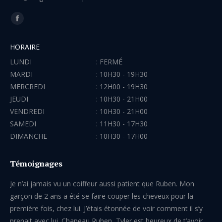
Trouvez nous sur :
Facebook
page
HORAIRE
opens
LUNDI
:
FERMÉ
in
MARDI
:
10H30 - 19H30
new
MERCREDI
:
12H00 - 19H30
window
JEUDI
:
10H30 - 21H00
VENDREDI
:
10H30 - 21H00
SAMEDI
:
11H30 - 17H30
DIMANCHE
:
10H30 - 17H00
Témoignages
!
Je n’ai jamais vu un coiffeur aussi patient que Ruben. Mon
Bes
garçon de 2 ans a été se faire couper les cheveux pour la
première fois, chez lui. J’étais étonnée de voir comment il s’y
prenait avec lui. Chapeau Ruben, Tyler est heureux de t’avoir